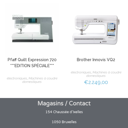
Pfaff Quilt Expression 720
Brother Innovis VQ2
***EDITION SPÉCIALE***
électroniques
,
Machines à coudre
domestiques
électroniques
,
Machines à coudre
€
2.249,00
domestiques
Magasins / Contact
154 Chaussée d’Ixelles
1050 Bruxelles