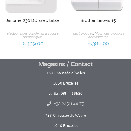
Janome 230 DC avec table
Brother Innovis 15
électroniques
,
Machines à coudre
électroniques
,
Machines à coudre
domestiques
domestiques
€
439,00
€
386,00
Magasins / Contact
154 Chaussée d’Ixelles
1050 Bruxelles
Lu-Sa : 09h – 18h30
+32 2/511.48.75
733 Chaussée de Wavre
1040 Bruxelles