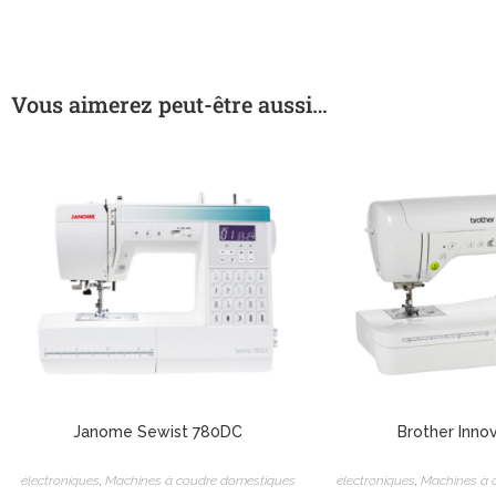
Vous aimerez peut-être aussi…
Janome Sewist 780DC
Brother Inno
électroniques
,
Machines à coudre domestiques
électroniques
,
Machines à 