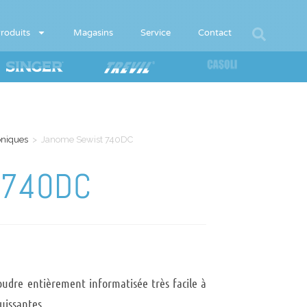
roduits
Magasins
Service
Contact
oniques
>
Janome Sewist 740DC
 740DC
udre entièrement informatisée très facile à
uissantes.