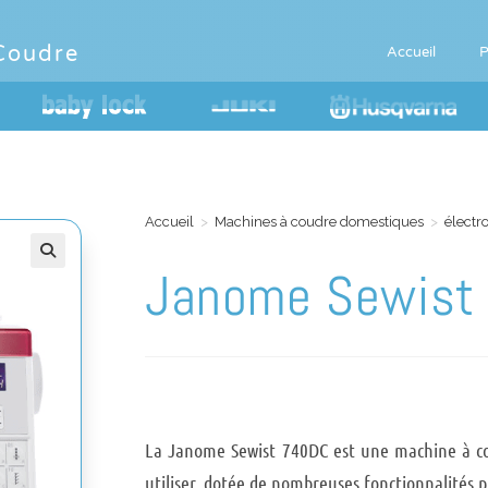
Coudre
Accueil
P
Accueil
>
Machines à coudre domestiques
>
électr
Janome Sewist
La Janome Sewist 740DC est une machine à co
utiliser, dotée de nombreuses fonctionnalités p