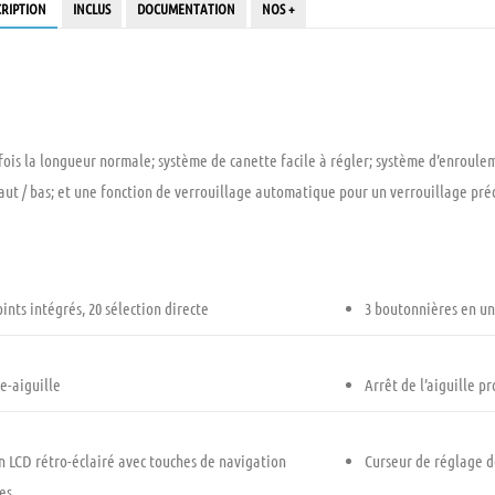
CRIPTION
INCLUS
DOCUMENTATION
NOS +
5 fois la longueur normale; système de canette facile à régler; système d’enrou
haut / bas; et une fonction de verrouillage automatique pour un verrouillage préc
oints intégrés, 20 sélection directe
3 boutonnières en u
le-aiguille
Arrêt de l’aiguille 
n LCD rétro-éclairé avec touches de navigation
Curseur de réglage d
les