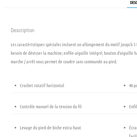
DES
Description
Les caractéristiques spéciales incluent un allongement du motif jusqu’à 
besoin de dévisser la machine; enfile-aiguille intégré; bouton d’aiguille 
marche / arrêt vous permet de coudre sans commande au pied.
Crochet rotatif horizontal
40 p
Contrôle manuel de la tension du fil
Enfi
Levage du pied-de-biche extra-haut
Écra
faci