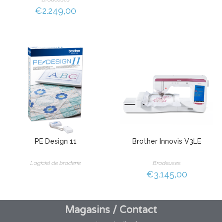
€
2.249,00
PE Design 11
Brother Innovis V3LE
Logiciel de broderie
Brodeuses
€
3.145,00
Magasins / Contact