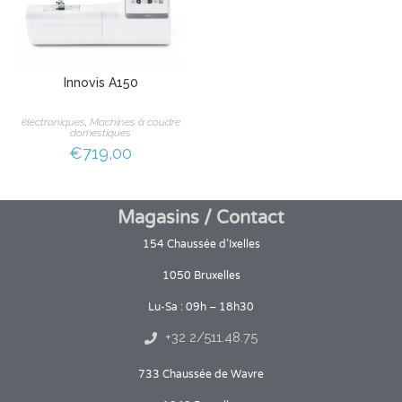
Innovis A150
électroniques
,
Machines à coudre
domestiques
€
719,00
Magasins / Contact
154 Chaussée d’Ixelles
1050 Bruxelles
Lu-Sa : 09h – 18h30
+32 2/511.48.75
733 Chaussée de Wavre